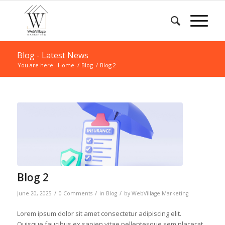
Blog - Latest News
You are here:
Home
/
Blog
/
Blog 2
Blog 2
/
/
/
June 20, 2025
0 Comments
in
Blog
by
WebVillage Marketing
Lorem ipsum dolor sit amet consectetur adipiscing elit.
Quisque faucibus ex sapien vitae pellentesque sem placerat.