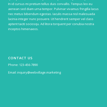
In id cursus mi pretium tellus duis convallis. Tempus leo eu
aenean sed diam urna tempor. Pulvinar vivamus fringilla lacus
nec metus bibendum egestas. Iaculis massa nisl malesuada
lacinia integer nunc posuere. Ut hendrerit semper vel class
aptent taciti sociosqu. Ad litora torquent per conubia nostra
inceptos himenaeos.
CONTACT US
Phone: 123-456-7890
Email: inquiry@webvillage.marketing